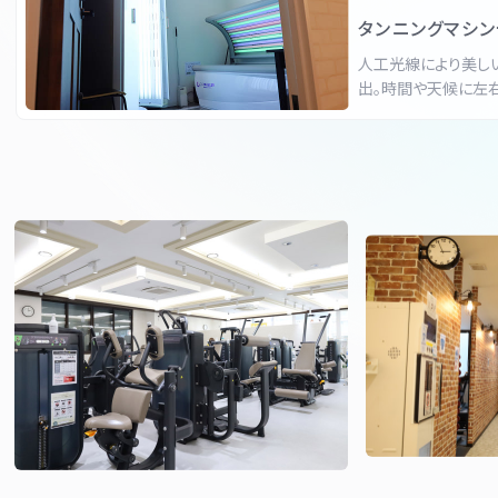
タンニングマシ
人工光線により美し
出。時間や天候に左