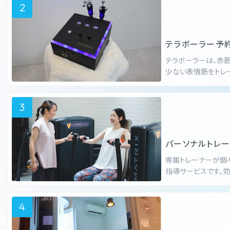
2
テラボーラー予
テラボーラーは、赤
少ない表情筋をトレ
3
パーソナルトレ
専属トレーナーが個
指導サービスです。
4