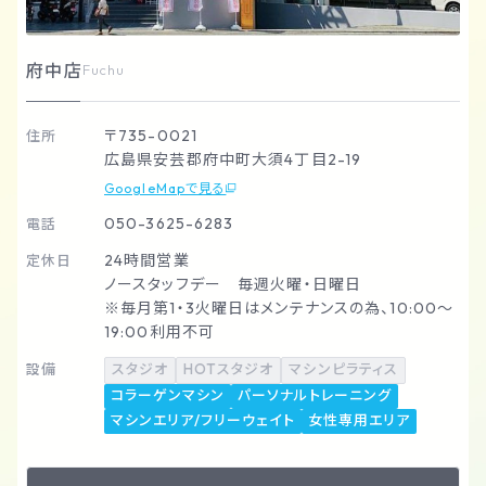
府中店
Fuchu
〒735-0021
住所
広島県安芸郡府中町大須4丁目2-19
GoogleMapで見る
050-3625-6283
電話
24時間営業
定休日
ノースタッフデー 毎週火曜・日曜日
※毎月第1・3火曜日はメンテナンスの為、10:00～
19:00利用不可
設備
スタジオ
HOTスタジオ
マシンピラティス
コラーゲンマシン
パーソナルトレーニング
マシンエリア/フリーウェイト
女性専用エリア